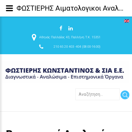
ΦΩΣΤΙΕΡΗΣ Αιματολογικοι Αναλυτες, Βιοχημικοι Αναλυτες, Προθρομβινομετρα, Κτηνιατρικοι Αναλυτες, Αναλωσιμα μικροβιολογικου εργαστηριου, δημιουργια μικροβιολογικου εργαστηριου - Βιοχημικοί Αναλυτές
Αθηνάς Παλλάδος 43, Παλλήνη T.K. 15351
210 65 20 403 -404 (08:00-16:00)