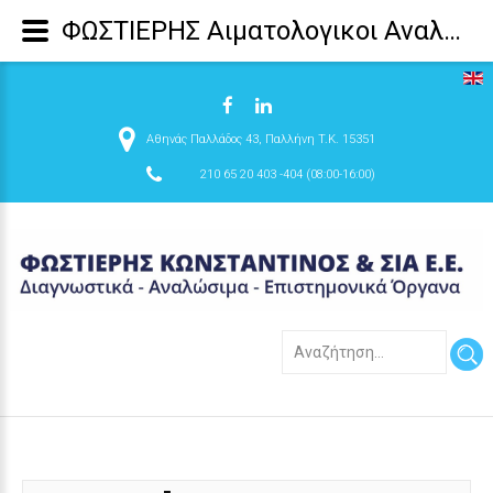
ΦΩΣΤΙΕΡΗΣ Αιματολογικοι Αναλυτες, Βιοχημικοι Αναλυτες, Προθρομβινομετρα, Κτηνιατρικοι Αναλυτες, Αναλωσιμα μικροβιολογικου εργαστηριου, δημιουργια μικροβιολογικου εργαστηριου - HumaClot - HumaClot
Αθηνάς Παλλάδος 43, Παλλήνη T.K. 15351
210 65 20 403 -404 (08:00-16:00)